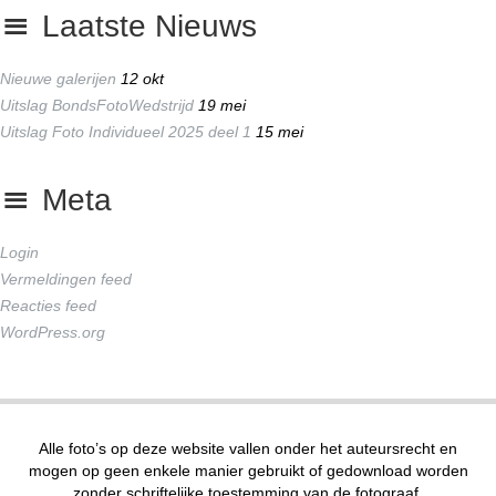
Laatste Nieuws
Nieuwe galerijen
12 okt
Uitslag BondsFotoWedstrijd
19 mei
Uitslag Foto Individueel 2025 deel 1
15 mei
Meta
Login
Vermeldingen feed
Reacties feed
WordPress.org
Alle foto’s op deze website vallen onder het auteursrecht en
mogen op geen enkele manier gebruikt of gedownload worden
zonder schriftelijke toestemming van de fotograaf.